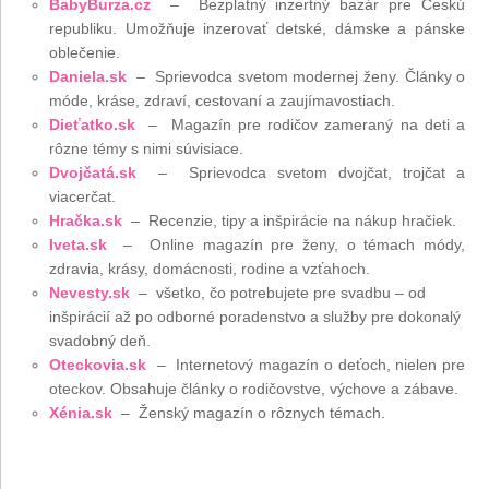
BabyBurza.cz
– Bezplatný inzertný bazár pre Českú
republiku. Umožňuje inzerovať detské, dámske a pánske
oblečenie.
Daniela.sk
– Sprievodca svetom modernej ženy. Články o
móde, kráse, zdraví, cestovaní a zaujímavostiach.
Dieťatko.sk
– Magazín pre rodičov zameraný na deti a
rôzne témy s nimi súvisiace.
Dvojčatá.sk
– Sprievodca svetom dvojčat, trojčat a
viacerčat.
Hračka.sk
– Recenzie, tipy a inšpirácie na nákup hračiek.
Iveta.sk
– Online magazín pre ženy, o témach módy,
zdravia, krásy, domácnosti, rodine a vzťahoch.
Nevesty.sk
– všetko, čo potrebujete pre svadbu – od
inšpirácií až po odborné poradenstvo a služby pre dokonalý
svadobný deň.
Oteckovia.sk
– Internetový magazín o deťoch, nielen pre
oteckov. Obsahuje články o rodičovstve, výchove a zábave.
Xénia.sk
– Ženský magazín o rôznych témach.