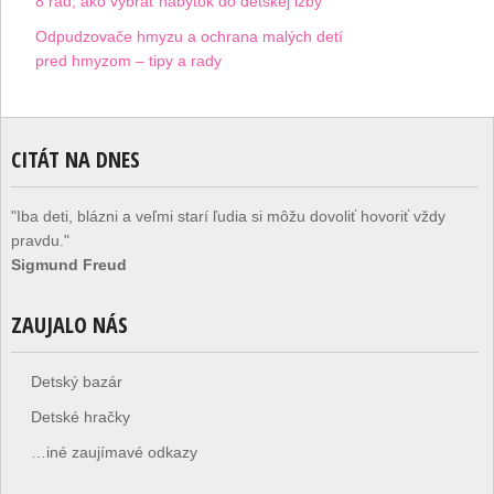
8 rád, ako vybrať nábytok do detskej izby
Odpudzovače hmyzu a ochrana malých detí
pred hmyzom – tipy a rady
CITÁT NA DNES
"Iba deti, blázni a veľmi starí ľudia si môžu dovoliť hovoriť vždy
pravdu."
Sigmund Freud
ZAUJALO NÁS
Detský bazár
Detské hračky
…iné zaujímavé odkazy