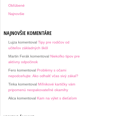
Obľúbené
Najnovšie
NAJNOVŠIE KOMENTÁRE
Lujza
komentoval
Tipy pre rodičov od
učiteľov základných škôl
Martin Ferák
komentoval
Niekoľko tipov pre
aktívny odpočinok
Fero
komentoval
Problémy s očami
nepodceňujte: Ako odhaliť včas sivý zákal?
Tinka
komentoval
Míľnikové kartičky vám
pripomenú neopakovateľné okamihy
Alica
komentoval
Kam na výlet s dieťaťom