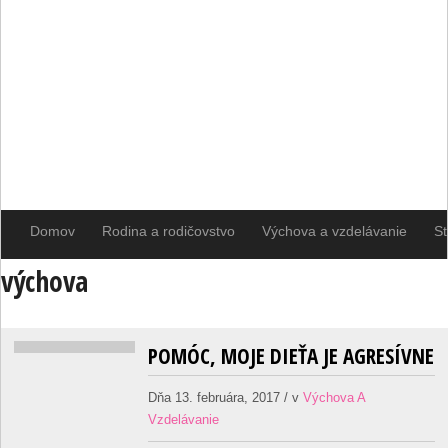
Domov
Rodina a rodičovstvo
Výchova a vzdelávanie
St
výchova
POMÓC, MOJE DIEŤA JE AGRESÍVNE
Dňa 13. februára, 2017 / v
Výchova A
Vzdelávanie