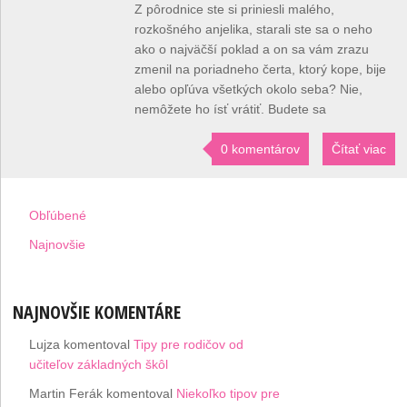
Z pôrodnice ste si priniesli malého,
rozkošného anjelika, starali ste sa o neho
ako o najväčší poklad a on sa vám zrazu
zmenil na poriadneho čerta, ktorý kope, bije
alebo opľúva všetkých okolo seba? Nie,
nemôžete ho ísť vrátiť. Budete sa
0 komentárov
Čítať viac
Obľúbené
Najnovšie
NAJNOVŠIE KOMENTÁRE
Lujza
komentoval
Tipy pre rodičov od
učiteľov základných škôl
Martin Ferák
komentoval
Niekoľko tipov pre