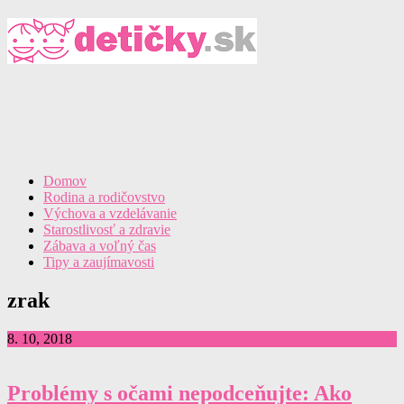
Domov
Rodina a rodičovstvo
Výchova a vzdelávanie
Starostlivosť a zdravie
Zábava a voľný čas
Tipy a zaujímavosti
zrak
8. 10, 2018
Problémy s očami nepodceňujte: Ako