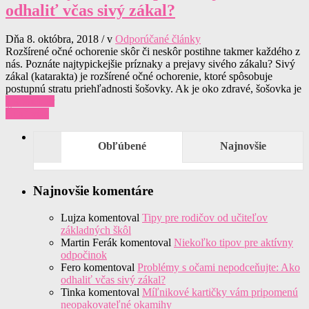
odhaliť včas sivý zákal?
Dňa 8. októbra, 2018 / v
Odporúčané články
Rozšírené očné ochorenie skôr či neskôr postihne takmer každého z
nás. Poznáte najtypickejšie príznaky a prejavy sivého zákalu? Sivý
zákal (katarakta) je rozšírené očné ochorenie, ktoré spôsobuje
postupnú stratu priehľadnosti šošovky. Ak je oko zdravé, šošovka je
1 komentár
Čítať viac
Obľúbené
Najnovšie
Najnovšie komentáre
Lujza
komentoval
Tipy pre rodičov od učiteľov
základných škôl
Martin Ferák
komentoval
Niekoľko tipov pre aktívny
odpočinok
Fero
komentoval
Problémy s očami nepodceňujte: Ako
odhaliť včas sivý zákal?
Tinka
komentoval
Míľnikové kartičky vám pripomenú
neopakovateľné okamihy