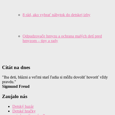
8 rád, ako vybrať nábytok do detskej izby
Odpudzovače hmyzu a ochrana malých detí pred
hmyzom – tipy a rady
Citát na dnes
"Iba deti, blázni a veľmi starí ľudia si môžu dovoliť hovoriť vždy
pravdu."
Sigmund Freud
Zaujalo nás
Detský bazár
Detské hračky