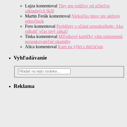
Lujza
komentoval
Tipy pre rodičov od učiteľov
základných škôl
Martin Ferák
komentoval
Niekoľko tipov pre aktívny
odpočinok
Fero
komentoval
Problémy s očami nepodceňujte: Ako
odhaliť včas sivý zákal?
Tinka
komentoval
Míľnikové kartičky vám pripomenú
neopakovateľné okamihy
Alica
komentoval
Kam na výlet s dieťaťom
Vyhľadávanie
Reklama