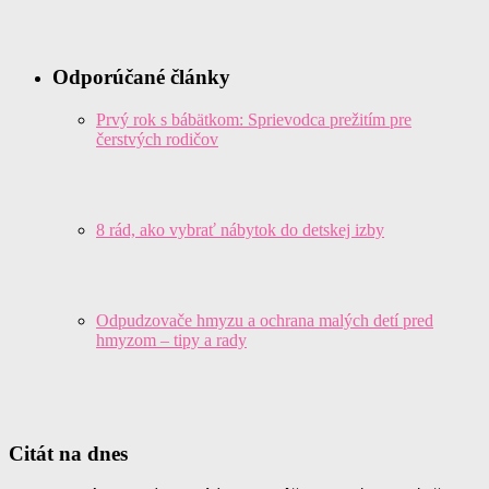
Odporúčané články
Prvý rok s bábätkom: Sprievodca prežitím pre
čerstvých rodičov
8 rád, ako vybrať nábytok do detskej izby
Odpudzovače hmyzu a ochrana malých detí pred
hmyzom – tipy a rady
Citát na dnes