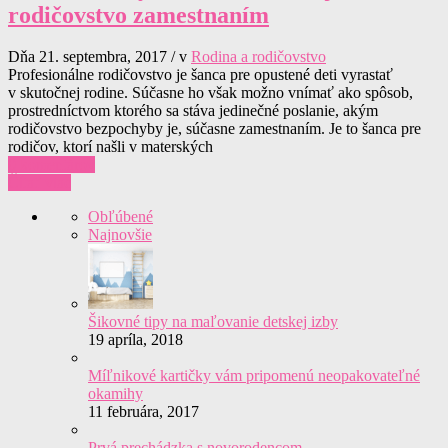
rodičovstvo zamestnaním
Dňa 21. septembra, 2017 / v
Rodina a rodičovstvo
Profesionálne rodičovstvo je šanca pre opustené deti vyrastať
v skutočnej rodine. Súčasne ho však možno vnímať ako spôsob,
prostredníctvom ktorého sa stáva jedinečné poslanie, akým
rodičovstvo bezpochyby je, súčasne zamestnaním. Je to šanca pre
rodičov, ktorí našli v materských
0 komentárov
Čítať viac
Obľúbené
Najnovšie
Šikovné tipy na maľovanie detskej izby
19 apríla, 2018
Míľnikové kartičky vám pripomenú neopakovateľné
okamihy
11 februára, 2017
Prvá prechádzka s novorodencom