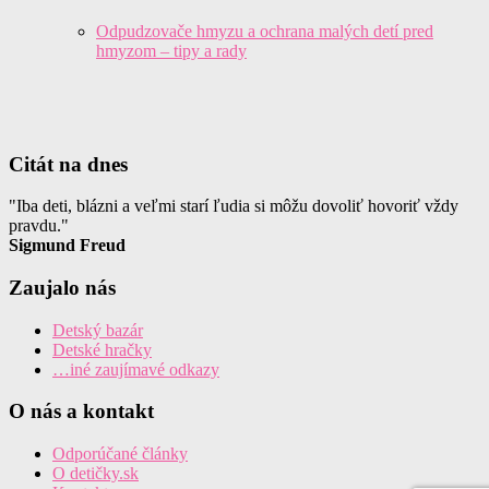
Odpudzovače hmyzu a ochrana malých detí pred
hmyzom – tipy a rady
Citát na dnes
"Iba deti, blázni a veľmi starí ľudia si môžu dovoliť hovoriť vždy
pravdu."
Sigmund Freud
Zaujalo nás
Detský bazár
Detské hračky
…iné zaujímavé odkazy
O nás a kontakt
Odporúčané články
O detičky.sk