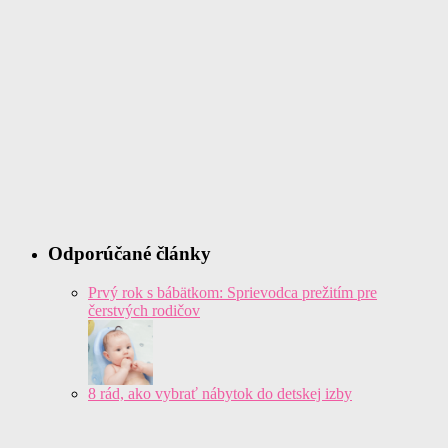
Odporúčané články
Prvý rok s bábätkom: Sprievodca prežitím pre
čerstvých rodičov
8 rád, ako vybrať nábytok do detskej izby