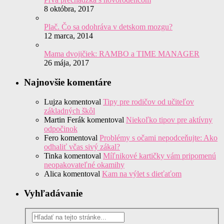
8 októbra, 2017
Plač. Čo sa odohráva v detskom mozgu?
12 marca, 2014
Mama dvojičiek: RAMBO a TIME MANAGER
26 mája, 2017
Najnovšie komentáre
Lujza
komentoval
Tipy pre rodičov od učiteľov
základných škôl
Martin Ferák
komentoval
Niekoľko tipov pre aktívny
odpočinok
Fero
komentoval
Problémy s očami nepodceňujte: Ako
odhaliť včas sivý zákal?
Tinka
komentoval
Míľnikové kartičky vám pripomenú
neopakovateľné okamihy
Alica
komentoval
Kam na výlet s dieťaťom
Vyhľadávanie