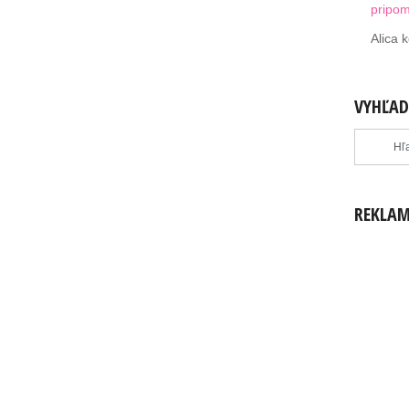
pripo
Alica
k
VYHĽAD
REKLA