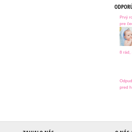
ODPORÚ
Prvý r
pre če
8 rád,
Odpud
pred h