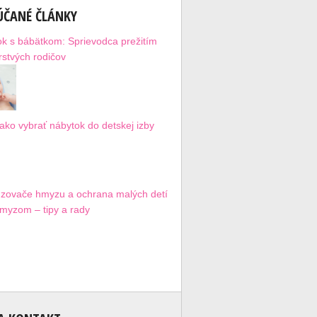
ČANÉ ČLÁNKY
ok s bábätkom: Sprievodca prežitím
rstvých rodičov
 ako vybrať nábytok do detskej izby
zovače hmyzu a ochrana malých detí
myzom – tipy a rady