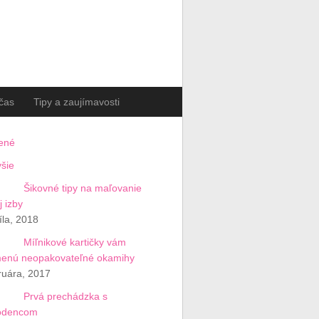
čas
Tipy a zaujímavosti
ené
šie
Šikovné tipy na maľovanie
j izby
íla, 2018
Míľnikové kartičky vám
menú neopakovateľné okamihy
ruára, 2017
Prvá prechádzka s
odencom