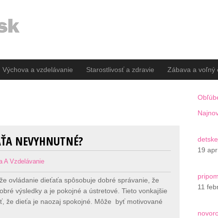
Výchova a vzdelávanie
Starostlivosť a zdravie
Zábava a voľný 
Obľúb
Najnov
ŤAŤA NEVYHNUTNÉ?
detske
19 apr
a A Vzdelávanie
pripo
 že ovládanie dieťaťa spôsobuje dobré správanie, že
11 feb
ré výsledky a je pokojné a ústretové. Tieto vonkajšie
, že dieťa je naozaj spokojné. Môže byť motivované
novor