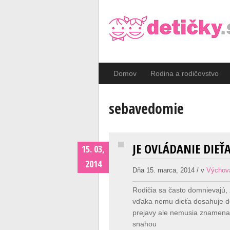
Domov
Rodina a rodičovstvo
sebavedomie
JE OVLÁDANIE DIE
15. 03,
2014
Dňa 15. marca, 2014 / v
Výchov
Rodičia sa často domnievajú,
vďaka nemu dieťa dosahuje dob
prejavy ale nemusia znamenať
snahou