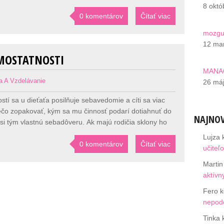
8 októ
0 komentárov
Čítať viac
mozg
12 ma
AMOSTATNOSTI
MANA
a A Vzdelávanie
26 máj
tí sa u dieťaťa posilňuje sebavedomie a cíti sa viac
ečo zopakovať, kým sa mu činnosť podarí dotiahnuť do
NAJNOV
si tým vlastnú sebadôveru. Ak majú rodičia sklony ho
Lujza
0 komentárov
Čítať viac
učiteľ
Martin
aktívn
Fero
k
nepodc
Tinka