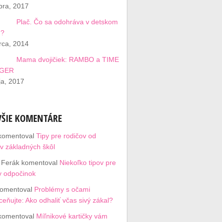
bra, 2017
Plač. Čo sa odohráva v detskom
u?
rca, 2014
Mama dvojičiek: RAMBO a TIME
GER
a, 2017
ŠIE KOMENTÁRE
komentoval
Tipy pre rodičov od
ov základných škôl
 Ferák
komentoval
Niekoľko tipov pre
y odpočinok
omentoval
Problémy s očami
eňujte: Ako odhaliť včas sivý zákal?
komentoval
Míľnikové kartičky vám