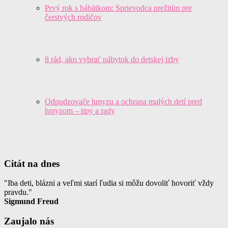
Prvý rok s bábätkom: Sprievodca prežitím pre
čerstvých rodičov
8 rád, ako vybrať nábytok do detskej izby
Odpudzovače hmyzu a ochrana malých detí pred
hmyzom – tipy a rady
Citát na dnes
"Iba deti, blázni a veľmi starí ľudia si môžu dovoliť hovoriť vždy
pravdu."
Sigmund Freud
Zaujalo nás