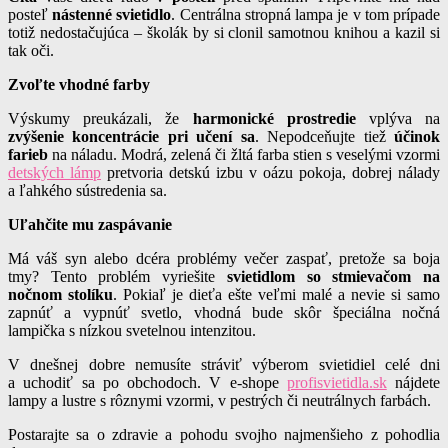
posteľ
nástenné svietidlo
. Centrálna stropná lampa je v tom prípade
totiž nedostačujúca – školák by si clonil samotnou knihou a kazil si
tak oči.
Zvoľte vhodné farby
Výskumy preukázali, že
harmonické prostredie
vplýva na
zvýšenie koncentrácie pri učení sa
. Nepodceňujte tiež
účinok
farieb
na náladu. Modrá, zelená či žltá farba stien s veselými vzormi
detských lámp
pretvoria detskú izbu v oázu pokoja, dobrej nálady
a ľahkého sústredenia sa.
Uľahčite mu zaspávanie
Má váš syn alebo dcéra problémy večer zaspať, pretože sa boja
tmy? Tento problém vyriešite
svietidlom so stmievačom na
nočnom stolíku
. Pokiaľ je dieťa ešte veľmi malé a nevie si samo
zapnúť a vypnúť svetlo, vhodná bude skôr špeciálna nočná
lampička s nízkou svetelnou intenzitou.
V dnešnej dobre nemusíte stráviť výberom svietidiel celé dni
a uchodiť sa po obchodoch. V e-shope
profisvietidla.sk
nájdete
lampy a lustre s rôznymi vzormi, v pestrých či neutrálnych farbách.
Postarajte sa o zdravie a pohodu svojho najmenšieho z pohodlia