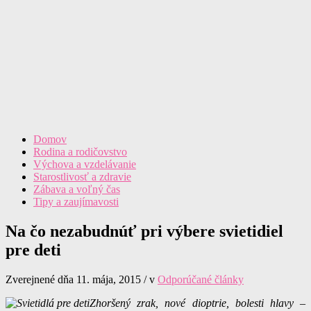
Domov
Rodina a rodičovstvo
Výchova a vzdelávanie
Starostlivosť a zdravie
Zábava a voľný čas
Tipy a zaujímavosti
Na čo nezabudnúť pri výbere svietidiel
pre deti
Zverejnené dňa 11. mája, 2015 / v
Odporúčané články
Zhoršený zrak, nové dioptrie, bolesti hlavy –