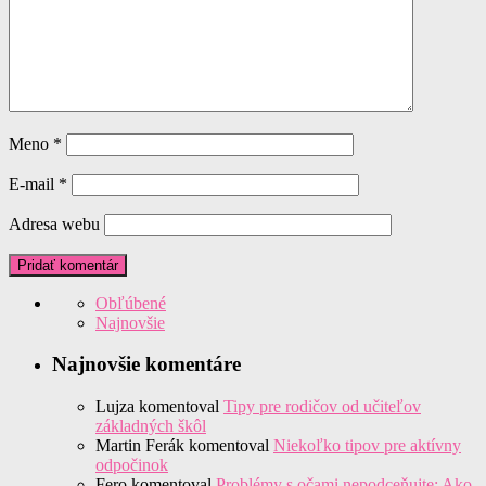
Meno
*
E-mail
*
Adresa webu
Obľúbené
Najnovšie
Najnovšie komentáre
Lujza
komentoval
Tipy pre rodičov od učiteľov
základných škôl
Martin Ferák
komentoval
Niekoľko tipov pre aktívny
odpočinok
Fero
komentoval
Problémy s očami nepodceňujte: Ako