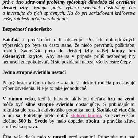
práve tieto
zdravotné problémy spôsobuje dlhodobo zlé osvetlenie
detskej izby
. Venujte preto výberu svietidiel dostatočný čas
a investujte do tých správnych. Na čo pri zariaďovaní kráľovstva
vašej ratolesti určite nezabudnúť?
Bezpečnosť nadovšetko
Batoľatá i predškoláci radi objavujú. Pri ich dobrodružných
výpravách po byte sa často stane, že niečo prevrhnú, poškriabu,
rozbijú. Zadovážte preto do detskej izby radšej
lampy bez
sklenených krytov
. Aby ste sa v prípade príliš nezbednej hry
nemuseli znepokojovať, či ste pozbierali naozaj všetky ostré črepy.
Jedno stropné svietidlo nestačí
Pekný luster a tým to hasne – takto si niektorí rodičia predstavujú
výber osvetlenia. Nie je to také jednoduché.
V ranom veku
, keď je hlavnou aktivitou dieťaťa
hra na zemi
,
môže byť
silné stropné svietidlo
dostačujúce. S pribúdajúcimi
rokmi sa ale rozsah aktivítvášho potomka mení.
Školák už viac číta
a učí sa
. Potrebuje preto dobrú
stolovú lampu
, so svietivosťou
ideálne
500 lx
.
Svetlo
by malo dopadať
zboku
, u praváka zľava
a u ľaváka sprava.
Číta
vaše dieťa rado
v posteli
pred spaním? Pripevnite mu nad