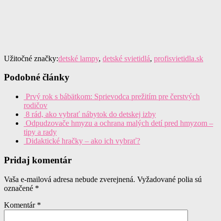
Užitočné značky:
detské lampy
,
detské svietidlá
,
profisvietidla.sk
Podobné články
Prvý rok s bábätkom: Sprievodca prežitím pre čerstvých
rodičov
8 rád, ako vybrať nábytok do detskej izby
Odpudzovače hmyzu a ochrana malých detí pred hmyzom –
tipy a rady
Didaktické hračky – ako ich vybrať?
Pridaj komentár
Vaša e-mailová adresa nebude zverejnená.
Vyžadované polia sú
označené
*
Komentár
*