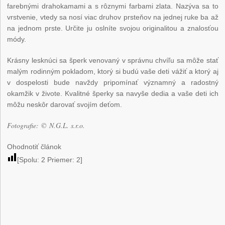
farebnými drahokamami a s rôznymi farbami zlata. Nazýva sa to
vrstvenie, vtedy sa nosí viac druhov prsteňov na jednej ruke ba až
na jednom prste. Určite ju oslníte svojou originalitou a znalosťou
módy.
Krásny lesknúci sa šperk venovaný v správnu chvíľu sa môže stať
malým rodinným pokladom, ktorý si budú vaše deti vážiť a ktorý aj
v dospelosti bude navždy pripomínať významný a radostný
okamžik v živote. Kvalitné šperky sa navyše dedia a vaše deti ich
môžu neskôr darovať svojím deťom.
Fotografie: © N.G.L. s.r.o.
Ohodnotiť článok
[Spolu:
2
Priemer:
2
]