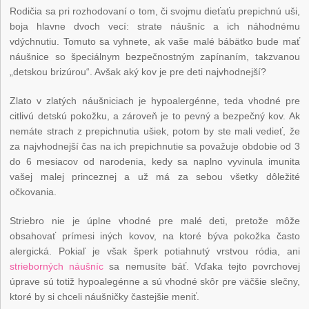
Rodičia sa pri rozhodovaní o tom, či svojmu dieťaťu prepichnú uši,
boja hlavne dvoch vecí: strate náušníc a ich náhodnému
vdýchnutiu. Tomuto sa vyhnete, ak vaše malé bábätko bude mať
náušnice so špeciálnym bezpečnostným zapínaním, takzvanou
„detskou brizúrou“. Avšak aký kov je pre deti najvhodnejší?
Zlato v zlatých náušniciach je hypoalergénne, teda vhodné pre
citlivú detskú pokožku, a zároveň je to pevný a bezpečný kov. Ak
nemáte strach z prepichnutia ušiek, potom by ste mali vedieť, že
za najvhodnejší čas na ich prepichnutie sa považuje obdobie od 3
do 6 mesiacov od narodenia, kedy sa naplno vyvinula imunita
vašej malej princeznej a už má za sebou všetky dôležité
očkovania.
Striebro nie je úplne vhodné pre malé deti, pretože môže
obsahovať prímesi iných kovov, na ktoré býva pokožka často
alergická. Pokiaľ je však šperk potiahnutý vrstvou ródia, ani
strieborných náušníc
sa nemusíte báť. Vďaka tejto povrchovej
úprave sú totiž hypoalegénne a sú vhodné skôr pre väčšie slečny,
ktoré by si chceli náušničky častejšie meniť.