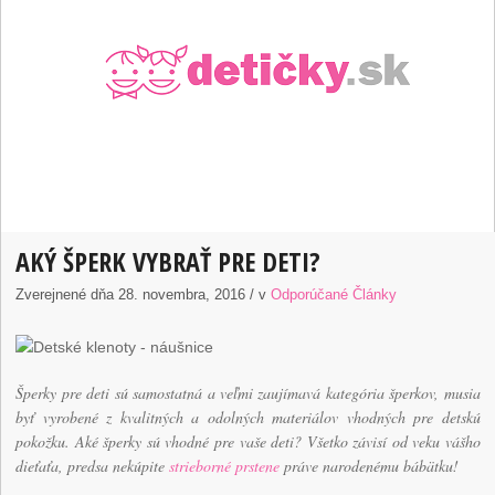
AKÝ ŠPERK VYBRAŤ PRE DETI?
Zverejnené dňa 28. novembra, 2016 / v
Odporúčané Články
Šperky pre deti sú samostatná a veľmi zaujímavá kategória šperkov, musia
byť vyrobené z kvalitných a odolných materiálov vhodných pre detskú
pokožku. Aké šperky sú vhodné pre vaše deti? Všetko závisí od veku vášho
dieťaťa, predsa nekúpite
strieborné prstene
práve narodenému bábätku!