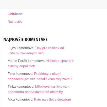
Obľúbené
Najnovšie
NAJNOVŠIE KOMENTÁRE
Lujza
komentoval
Tipy pre rodičov od
učiteľov základných škôl
Martin Ferák
komentoval
Niekoľko tipov pre
aktívny odpočinok
Fero
komentoval
Problémy s očami
nepodceňujte: Ako odhaliť včas sivý zákal?
Tinka
komentoval
Míľnikové kartičky vám
pripomenú neopakovateľné okamihy
Alica
komentoval
Kam na výlet s dieťaťom