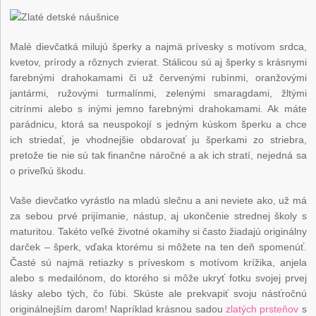
Malé dievčatká milujú šperky a najmä prívesky s motívom srdca,
kvetov, prírody a rôznych zvierat. Stálicou sú aj šperky s krásnymi
farebnými drahokamami či už červenými rubínmi, oranžovými
jantármi, ružovými turmalínmi, zelenými smaragdami, žltými
citrínmi alebo s inými jemno farebnými drahokamami. Ak máte
parádnicu, ktorá sa neuspokojí s jedným kúskom šperku a chce
ich striedať, je vhodnejšie obdarovať ju šperkami zo striebra,
pretože tie nie sú tak finančne náročné a ak ich stratí, nejedná sa
o priveľkú škodu.
Vaše dievčatko vyrástlo na mladú slečnu a ani neviete ako, už má
za sebou prvé prijímanie, nástup, aj ukončenie strednej školy s
maturitou. Takéto veľké životné okamihy si často žiadajú originálny
darček – šperk, vďaka ktorému si môžete na ten deň spomenúť.
Časté sú najmä retiazky s príveskom s motívom krížika, anjela
alebo s medailónom, do ktorého si môže ukryť fotku svojej prvej
lásky alebo tých, čo ľúbi. Skúste ale prekvapiť svoju násťročnú
originálnejším darom! Napríklad krásnou sadou
zlatých prsteňov
s