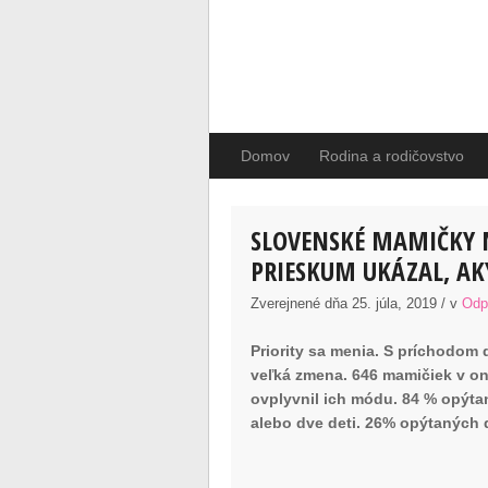
Domov
Rodina a rodičovstvo
SLOVENSKÉ MAMIČKY 
PRIESKUM UKÁZAL, AK
Zverejnené dňa 25. júla, 2019 / v
Odp
Priority sa menia. S príchodom 
veľká zmena. 646 mamičiek v on
ovplyvnil ich módu. 84 % opýta
alebo dve deti. 26% opýtaných 