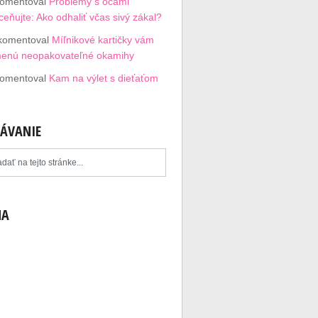
omentoval
Problémy s očami
eňujte: Ako odhaliť včas sivý zákal?
komentoval
Míľnikové kartičky vám
menú neopakovateľné okamihy
omentoval
Kam na výlet s dieťaťom
ÁVANIE
MA