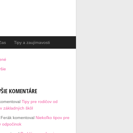
čas
Tipy a zaujímavosti
ené
šie
ŠIE KOMENTÁRE
komentoval
Tipy pre rodičov od
ov základných škôl
 Ferák
komentoval
Niekoľko tipov pre
y odpočinok