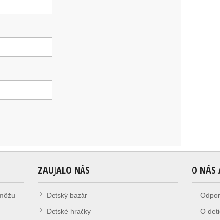
ZAUJALO NÁS
O NÁS 
i môžu
Detský bazár
Odpor
Detské hračky
O deti