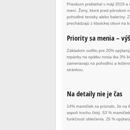
Prieskum prebiehal v máji 2019 a 
mení. Ženy, ktoré pred pôrodom no
pohodlné tenisky alebo baleríny. 
prechádzajú z klasickej obuvi na b
Priority sa menia – vý
Základom outfitu pre 20% opýtaný
topánky na opätku nosia iba 3% žie
zameriavajú na pohodlnú a ležér
stránkou.
Na detaily nie je čas
14% mamičiek sa priznalo, že na ihr
aspoň trochu čistý. 53 % mamičie
funkčnosť oblečenia. 25 % opýtanýc