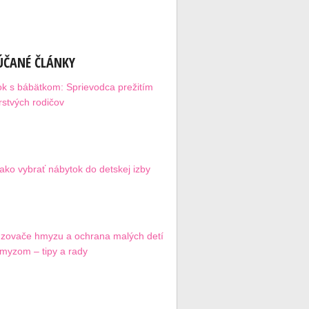
ČANÉ ČLÁNKY
ok s bábätkom: Sprievodca prežitím
rstvých rodičov
 ako vybrať nábytok do detskej izby
zovače hmyzu a ochrana malých detí
myzom – tipy a rady