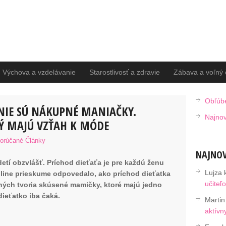
Výchova a vzdelávanie
Starostlivosť a zdravie
Zábava a voľný 
Obľúb
NIE SÚ NÁKUPNÉ MANIAČKY.
Najnov
Ý MAJÚ VZŤAH K MÓDE
orúčané Články
NAJNOV
detí obzvlášť. Príchod dieťaťa je pre každú ženu
Lujza
line prieskume odpovedalo, ako príchod dieťatka
učiteľ
ných tvoria skúsené mamičky, ktoré majú jedno
dieťatko iba čaká.
Martin
aktívn