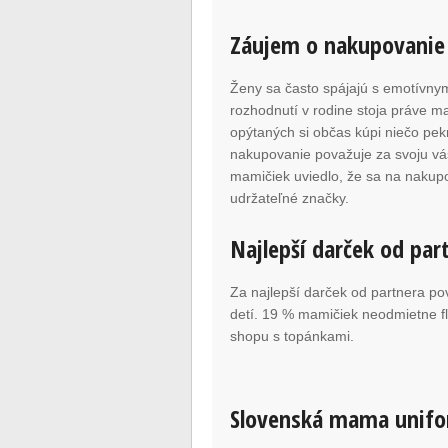
Záujem o nakupovanie 
Ženy sa často spájajú s emotívn
rozhodnutí v rodine stoja práve m
opýtaných si občas kúpi niečo pe
nakupovanie považuje za svoju v
mamičiek uviedlo, že sa na nakupo
udržateľné značky.
Najlepší darček od par
Za najlepší darček od partnera p
detí. 19 % mamičiek neodmietne f
shopu s topánkami.
Slovenská mama unif