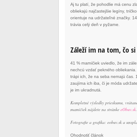
Aj tu platí, že pohodlie má cenu z
obliekajú najčastejšie legíny, tri
orientuje na udržateľné značky. 
trávia celý deň v pyžame.
Záleží im na tom, čo si
41 % mamičiek uviedlo, že im zálež
nechcú vzdať pekného obliekania. 3
trápi ich, že na seba nemajú čas.
zaujíma ich iba, či je móda udrža
je im ukradnutá.
Kompletné výsledky prieskumu, vrátane
mamičiek nájdete na stránke
eObuv.sk
Fotografie a grafika: eobuv.sk a unsp
Ohodnotiť článok