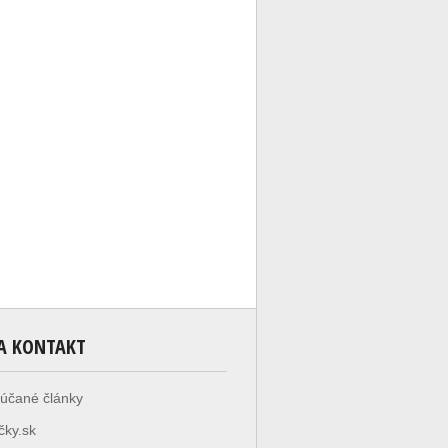
A KONTAKT
účané články
čky.sk