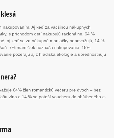
klesá
ym nakupovaním. Aj keď za väčšinou nákupných
atky, s príchodom detí nakupujú racionálne. 64 %
kné, aj keď sa za nákupné maniačky nepovažujú, 14 %
ášeň. 7% mamičiek neznáša nakupovanie. 15%
vanie pozerajú aj z hľadiska ekológie a uprednostňujú
tnera?
ovažuje 64% žien romantickú večeru pre dvoch – bez
ľašu vína a 14 % sa poteší voucheru do obľúbeného e-
orma