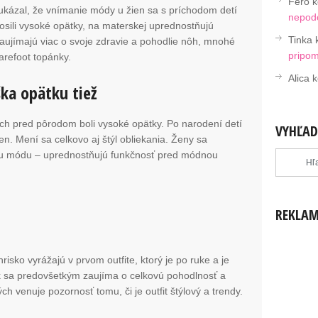
Fero
k
ukázal, že vnímanie módy u žien sa s príchodom detí
nepodc
sili vysoké opätky, na materskej uprednostňujú
Tinka
Zaujímajú viac o svoje zdravie a pohodlie nôh, mnohé
pripo
arefoot topánky.
Alica
k
ška opätku tiež
ch pred pôrodom boli vysoké opätky. Po narodení detí
VYHĽAD
n. Mení sa celkovo aj štýl obliekania. Ženy sa
nu módu – uprednostňujú funkčnosť pred módnou
REKLA
isko vyrážajú v prvom outfite, ktorý je po ruke a je
k sa predovšetkým zaujíma o celkovú pohodlnosť a
h venuje pozornosť tomu, či je outfit štýlový a trendy.