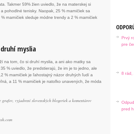
lata. Takmer 59% žien uviedlo, že na materskej si
čko a pohodlné tenisky. Naopak, 25 % mamičiek sa
14 % mamičiek sleduje módne trendy a 2 % mamičiek
ODPORÚ
Prvý r
pre če
 druhí myslia
í na tom, čo si druhí myslia, a ani ako matky sa
5 % uviedlo, že predstierajú, že im je to jedno, ale
8 rád,
 12 % mamičiek je ľahostajný názor druhých ľudí a
teľná, a 11 % mamičiek je natoľko unavených, že móda
 grafov, vyjadrení slovenských blogeriek a komentárov
Odpud
.
pred h
lash.com