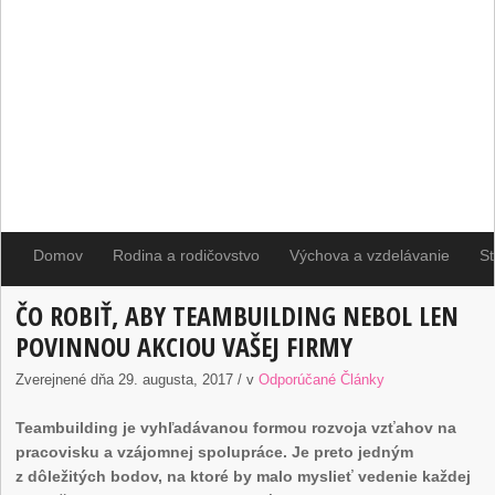
Domov
Rodina a rodičovstvo
Výchova a vzdelávanie
St
ČO ROBIŤ, ABY TEAMBUILDING NEBOL LEN
POVINNOU AKCIOU VAŠEJ FIRMY
Zverejnené dňa 29. augusta, 2017 / v
Odporúčané Články
Teambuilding je vyhľadávanou formou rozvoja vzťahov na
pracovisku a vzájomnej spolupráce. Je preto jedným
z dôležitých bodov, na ktoré by malo myslieť vedenie každej