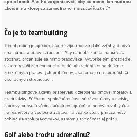
spoločnosti. Ako ho zorganizovať, aby sa nestal len nudnou
akciou, na ktorej sa zamestnanci musia zúčastniť?
Čo je to teambuilding
Teambuilding je spôsob, ako rozvíjať medziľudské vzťahy, tímovú
spoluprácu a tímové zručnosti. Aby sa mohli zamestnanci viac
spoznať, organizuje sa mimo pracoviska. Vytvoríte tým prostredie,
v ktorom vaši zamestnanci nebudú sústredení len na riešenie
konkrétnych pracovných problémov, ako tomu je na poradách či
obchodných stretnutiach.
Teambuildingové aktivity prispievajú k zlepšeniu tímovej morálky a
produktivity. Súčasťou spoločného času sú rôzne úlohy a aktivity,
ktoré vykonávajú všetci zúčastnení spoločne, nechýba voľný čas
na rozhovory a spoločnú zábavu. To všetko spolu prináša nový
pohľad na spolupracovníkov, samotnú spoločnosť aj prácu.
Golf alebo trochu adrenalínu?