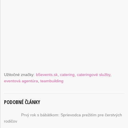
Užitočné značky:
b5events.sk
,
catering
,
cateringové služby
,
eventová agentúra
,
teambuilding
PODOBNÉ ČLÁNKY
Prvý rok s bábätkom: Sprievodca prežitím pre čerstvých
rodičov