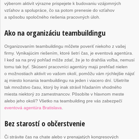
výberom aktivít výrazne prispejete k budovaniu vzájomných
vzťahov a spolupráce, čo sa potom prenesie do vzťahov
a spôsobu spoločného riešenia pracovných úloh.
Ako na organizáciu teambuildingu
Organizovaním teambuildingu môžete poveriť niekoho z vašej
firmy. Vynikajúcim riešením, ktoré šetrí čas, je eventová agentúra.
I keď sa na prvý pohľad môže zdať, že je to drahšia voľba, nemusí
tomu tak byť. Skúsení pracovníci agentúry majú prehľad nielen
o možnostiach aktivít vo vašom okolí, pomôžu vám rýchlejšie nájsť
aj miesto konania teambuildingu na jeden i viacero dní. Ušetríte
tak množstvo času, ktorý by inak strávil hľadaním vhodného
miesta niektorý zo zamestnancov. Pôsobíte v hlavnom meste
alebo jeho okolí? Všetko na teambuilding pre vás zabezpečí
eventová agentúra Bratislava
.
Bez starostí o občerstvenie
Či strávite čas na chate alebo v prenajatých kongresových