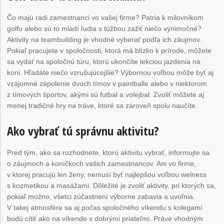
Čo majú radi zamestnanci vo vašej firme? Patria k milovníkom
golfu alebo sú to mladí ľudia s túžbou zažiť niečo výnimočné?
Aktivity na teambuilding je vhodné vyberať podľa ich záujmov.
Pokiaľ pracujete v spoločnosti, ktorá má blízko k prírode, môžete
sa vydať na spoločnú túru, ktorú ukončíte lekciou jazdenia na
koni. Hľadáte niečo vzrušujúcejšie? Výbornou voľbou môže byť aj
vzájomné zápolenie dvoch tímov v paintballe alebo v niektorom
z tímových športov, akými sú futbal a volejbal. Zvoliť môžete aj
menej tradičné hry na tráve, ktoré sa zároveň spolu naučíte.
Ako vybrať tú správnu aktivitu?
Pred tým, ako sa rozhodnete, ktorú aktivitu vybrať, informujte sa
o záujmoch a koníčkoch vašich zamestnancov. Ani vo firme,
v ktorej pracujú len ženy, nemusí byť najlepšou voľbou welness
s kozmetikou a masážami. Dôležité je zvoliť aktivity, pri ktorých sa,
pokiaľ možno, všetci zúčastnení výborne zabavia a uvoľnia.
V takej atmosfére sa aj počas spoločného víkendu s kolegami
budú cítiť ako na víkende s dobrými priateľmi. Práve vhodným