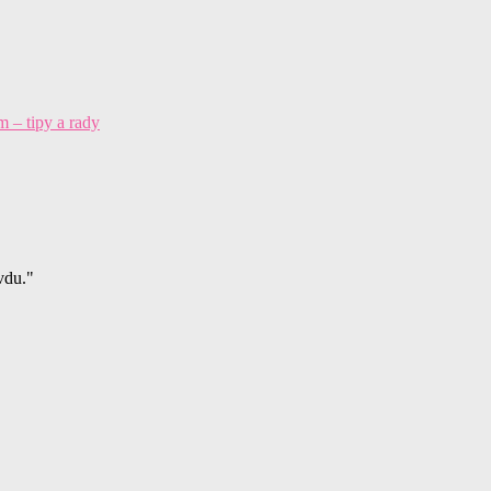
 – tipy a rady
vdu."