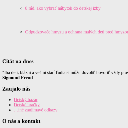
8 rád, ako vybrať nábytok do detskej izby
Odpudzovače hmyzu a ochrana malých detí pred hmyzom
Citát na dnes
"Iba deti, blázni a veľmi starí ľudia si môžu dovoliť hovoriť vždy pra
Sigmund Freud
Zaujalo nás
Detský bazár
Detské hračky
…iné zaujímavé odkazy
O nás a kontakt