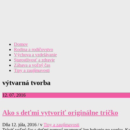
Domov
Rodina a rodičovstvo
Výchova a vzdelávanie
Starostlivosť a zdravie
Zábava a voľný čas
Tipy a zaujímavosti
výtvarná tvorba
12. 07, 2016
Ako s deťmi vytvoriť originálne tričko
Dňa 12. júla, 2016 / v
Tipy a zaujímavosti
Tráviť voľný čas s deťmi nemusí znamenať len behanie po vonku. Keď 