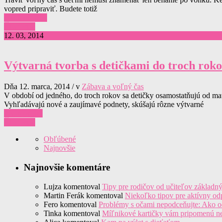
vopred pripraviť. Budete totiž
0 komentárov
Čítať viac
12. 03, 2014
Výtvarná tvorba s detičkami do troch rok
Dňa 12. marca, 2014 / v
Zábava a voľný čas
V období od jedného, do troch rokov sa detičky osamostatňujú od matk
Vyhľadávajú nové a zaujímavé podnety, skúšajú rôzne výtvarné
2 komentáre
Čítať viac
Obľúbené
Najnovšie
Najnovšie komentáre
Lujza
komentoval
Tipy pre rodičov od učiteľov základn
Martin Ferák
komentoval
Niekoľko tipov pre aktívny o
Fero
komentoval
Problémy s očami nepodceňujte: Ako od
Tinka
komentoval
Míľnikové kartičky vám pripomenú n