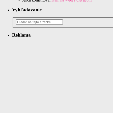
Alica
komentoval
Kam na výlet s dieťaťom
Vyhľadávanie
Reklama