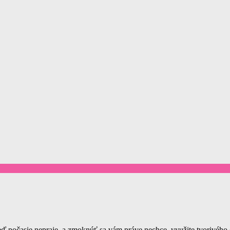
počasie nepraje, a zmoknúť sa vám práve nechce, využite tvorivého du