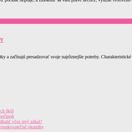
ov
y a začínajú presadzovať svoje najrôznejšie potreby. Charakteristické
ých škôl
dpočinok
haliť včas sivý zákal?
eopakovateľné okamihy