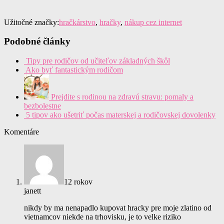
Užitočné značky:
hračkárstvo
,
hračky
,
nákup cez internet
Podobné články
Tipy pre rodičov od učiteľov základných škôl
Ako byť fantastickým rodičom
Prejdite s rodinou na zdravú stravu: pomaly a
bezbolestne
5 tipov ako ušetriť počas materskej a rodičovskej dovolenky
Komentáre
12 rokov
janett
nikdy by ma nenapadlo kupovat hracky pre moje zlatino od
vietnamcov niekde na trhovisku, je to velke riziko