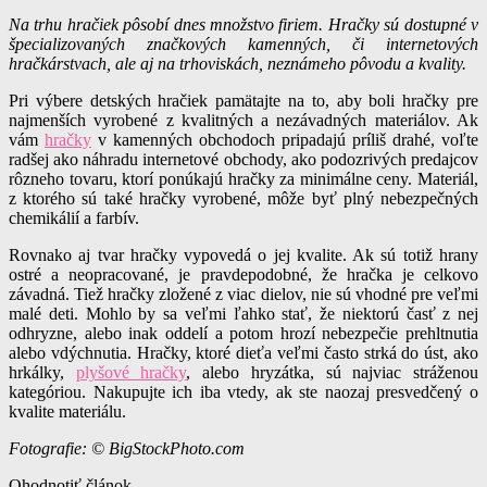
Na trhu hračiek pôsobí dnes množstvo firiem. Hračky sú dostupné v
špecializovaných značkových kamenných, či internetových
hračkárstvach, ale aj na trhoviskách, neznámeho pôvodu a kvality.
Pri výbere detských hračiek pamätajte na to, aby boli hračky pre
najmenších vyrobené z kvalitných a nezávadných materiálov. Ak
vám
hračky
v kamenných obchodoch pripadajú príliš drahé, voľte
radšej ako náhradu internetové obchody, ako podozrivých predajcov
rôzneho tovaru, ktorí ponúkajú hračky za minimálne ceny. Materiál,
z ktorého sú také hračky vyrobené, môže byť plný nebezpečných
chemikálií a farbív.
Rovnako aj tvar hračky vypovedá o jej kvalite. Ak sú totiž hrany
ostré a neopracované, je pravdepodobné, že hračka je celkovo
závadná. Tiež hračky zložené z viac dielov, nie sú vhodné pre veľmi
malé deti. Mohlo by sa veľmi ľahko stať, že niektorú časť z nej
odhryzne, alebo inak oddelí a potom hrozí nebezpečie prehltnutia
alebo vdýchnutia. Hračky, ktoré dieťa veľmi často strká do úst, ako
hrkálky,
plyšové hračky
, alebo hryzátka, sú najviac stráženou
kategóriou. Nakupujte ich iba vtedy, ak ste naozaj presvedčený o
kvalite materiálu.
Fotografie: © BigStockPhoto.com
Ohodnotiť článok