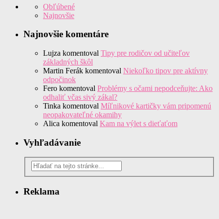
Obľúbené
Najnovšie
Najnovšie komentáre
Lujza
komentoval
Tipy pre rodičov od učiteľov
základných škôl
Martin Ferák
komentoval
Niekoľko tipov pre aktívny
odpočinok
Fero
komentoval
Problémy s očami nepodceňujte: Ako
odhaliť včas sivý zákal?
Tinka
komentoval
Míľnikové kartičky vám pripomenú
neopakovateľné okamihy
Alica
komentoval
Kam na výlet s dieťaťom
Vyhľadávanie
Reklama