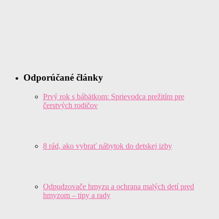
Odporúčané články
Prvý rok s bábätkom: Sprievodca prežitím pre
čerstvých rodičov
8 rád, ako vybrať nábytok do detskej izby
Odpudzovače hmyzu a ochrana malých detí pred
hmyzom – tipy a rady