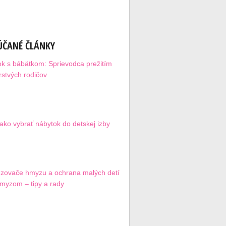
ČANÉ ČLÁNKY
ok s bábätkom: Sprievodca prežitím
rstvých rodičov
 ako vybrať nábytok do detskej izby
zovače hmyzu a ochrana malých detí
myzom – tipy a rady