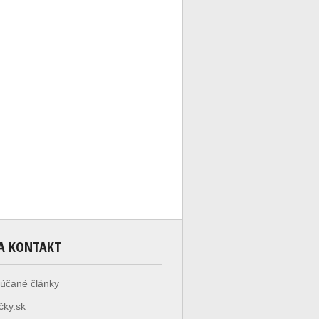
A KONTAKT
účané články
čky.sk