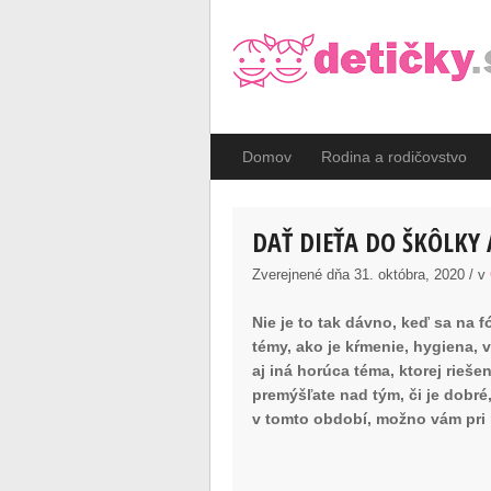
Domov
Rodina a rodičovstvo
DAŤ DIEŤA DO ŠKÔLKY 
Zverejnené dňa 31. októbra, 2020 / v
Nie je to tak dávno, keď sa na 
témy, ako je kŕmenie, hygiena, v
aj iná horúca téma, ktorej rieš
premýšľate nad tým, či je dobré
v tomto období, možno vám pri