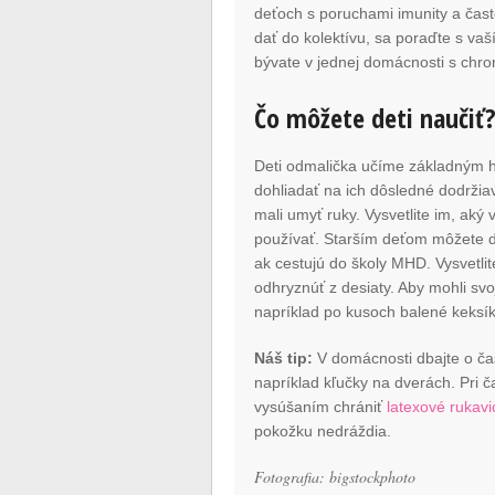
deťoch s poruchami imunity a čast
dať do kolektívu, sa poraďte s va
bývate v jednej domácnosti s chr
Čo môžete deti naučiť
Deti odmalička učíme základným 
dohliadať na ich dôsledné dodržiav
mali umyť ruky. Vysvetlite im, ak
používať. Starším deťom môžete do 
ak cestujú do školy MHD. Vysvetlite
odhryznúť z desiaty. Aby mohli sv
napríklad po kusoch balené keksík
Náš tip:
V domácnosti dbajte o čas
napríklad kľučky na dverách. Pri 
vysúšaním chrániť
latexové rukavi
pokožku nedráždia.
Fotografia: bigstockphoto