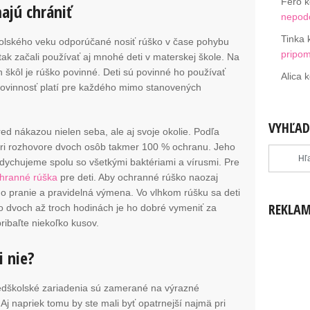
Fero
k
ajú chrániť
nepodc
Tinka
školského veku odporúčané nosiť rúško v čase pohybu
pripo
ak začali používať aj mnohé deti v materskej škole. Na
škôl je rúško povinné. Deti sú povinné ho používať
Alica
k
o povinnosť platí pre každého mimo stanovených
VYHĽAD
ed nákazou nielen seba, ale aj svoje okolie. Podľa
pri rozhovore dvoch osôb takmer 100 % ochranu. Jeho
vydychujeme spolu so všetkými baktériami a vírusmi. Pre
hranné rúška
pre deti. Aby ochranné rúško naozaj
eho pranie a pravidelná výmena. Vo vlhkom rúšku sa deti
REKLA
po dvoch až troch hodinách je ho dobré vymeniť za
ibaľte niekoľko kusov.
i nie?
redškolské zariadenia sú zamerané na výrazné
j napriek tomu by ste mali byť opatrnejší najmä pri