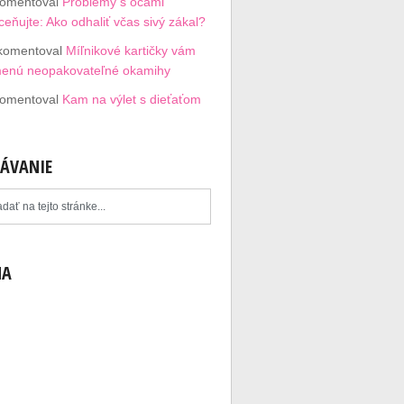
omentoval
Problémy s očami
eňujte: Ako odhaliť včas sivý zákal?
komentoval
Míľnikové kartičky vám
menú neopakovateľné okamihy
omentoval
Kam na výlet s dieťaťom
ÁVANIE
MA