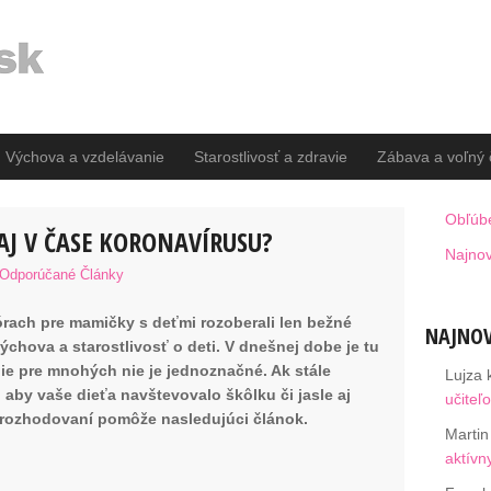
Výchova a vzdelávanie
Starostlivosť a zdravie
Zábava a voľný 
Obľúb
AJ V ČASE KORONAVÍRUSU?
Najnov
Odporúčané Články
fórach pre mamičky s deťmi rozoberali len bežné
NAJNOV
ýchova a starostlivosť o deti. V dnešnej dobe je tu
enie pre mnohých nie je jednoznačné. Ak stále
Lujza
, aby vaše dieťa navštevovalo škôlku či jasle aj
učiteľ
 rozhodovaní pomôže nasledujúci článok.
Martin
aktívn