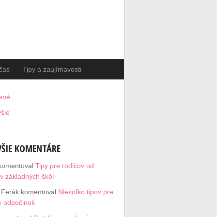
čas
Tipy a zaujímavosti
ené
šie
ŠIE KOMENTÁRE
komentoval
Tipy pre rodičov od
ov základných škôl
 Ferák
komentoval
Niekoľko tipov pre
y odpočinok