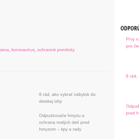
ODPORÚ
Prvý r
pre če
giena
,
koronavírus
,
ochranné pomôcky
8 rád,
8 rád, ako vybrať nábytok do
detskej izby
Odpud
pred h
Odpudzovače hmyzu a
ochrana malých detí pred
hmyzom – tipy a rady