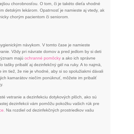
ejšou chorobnosťou. O tom, či je takéto dieťa vhodné
ším detským lekárom. Opatrnosť je namieste aj vtedy, ak
onicky chorým pacientom či seniorom.
?
hygienickým návykom. V tomto čase je namieste
anie. Vždy pri návrate domov a pred jedlom by si deti
ý význam majú
ochranné pomôcky
a ako ich správne
tašky pribaliť aj dezinfekčný gél na ruky. A to najmä,
 im tiež, že nie je vhodné, aby si so spolužiakmi dávali
ojich kamarátov niečím ponúknuť, môžete im pribaliť
y.
té vetranie a dezinfekciu dotykových plôch, ako sú
častej dezinfekcii vám pomôžu pokožku vašich rúk pre
ce
. Na rozdiel od dezinfekčných prostriedkov vašu