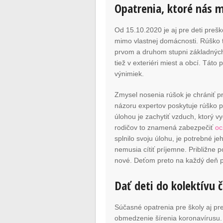
Opatrenia, ktoré nás m
Od 15.10.2020 je aj pre deti pre
mimo vlastnej domácnosti. Rúško t
prvom a druhom stupni základných 
tiež v exteriéri miest a obcí. Tát
výnimiek.
Zmysel nosenia rúšok je chrániť pr
názoru expertov poskytuje rúško 
úlohou je zachytiť vzduch, ktorý 
rodičov to znamená zabezpečiť
oc
splnilo svoju úlohu, je potrebné j
nemusia cítiť príjemne. Približne 
nové. Deťom preto na každý deň pr
Dať deti do kolektívu č
Súčasné opatrenia pre školy aj p
obmedzenie šírenia koronavírusu. A