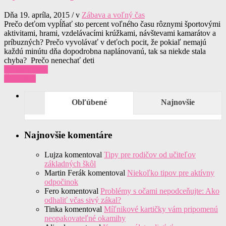
Dňa 19. apríla, 2015 / v
Zábava a voľný čas
Prečo deťom vypĺňať sto percent voľného času rôznymi športovými
aktivitami, hrami, vzdelávacími krúžkami, návštevami kamarátov a
príbuzných? Prečo vyvolávať v deťoch pocit, že pokiaľ nemajú
každú minútu dňa dopodrobna naplánovanú, tak sa niekde stala
chyba? Prečo nenechať deti
0 komentárov
Čítať viac
Obľúbené
Najnovšie
Najnovšie komentáre
Lujza
komentoval
Tipy pre rodičov od učiteľov
základných škôl
Martin Ferák
komentoval
Niekoľko tipov pre aktívny
odpočinok
Fero
komentoval
Problémy s očami nepodceňujte: Ako
odhaliť včas sivý zákal?
Tinka
komentoval
Míľnikové kartičky vám pripomenú
neopakovateľné okamihy