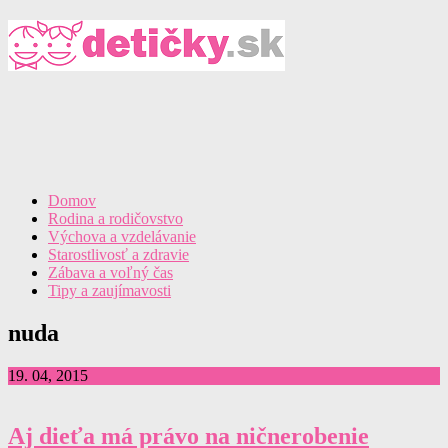
Domov
Rodina a rodičovstvo
Výchova a vzdelávanie
Starostlivosť a zdravie
Zábava a voľný čas
Tipy a zaujímavosti
nuda
19. 04, 2015
Aj dieťa má právo na ničnerobenie