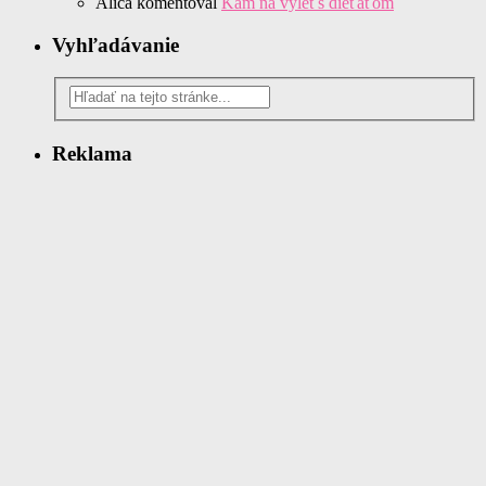
Alica
komentoval
Kam na výlet s dieťaťom
Vyhľadávanie
Reklama