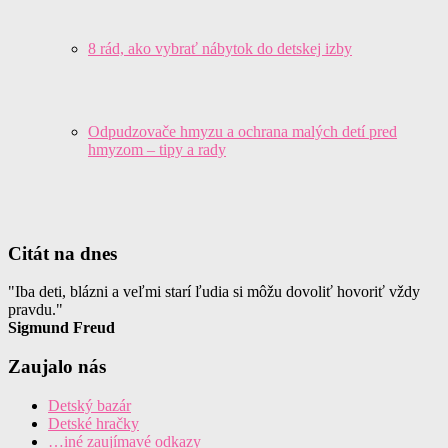
8 rád, ako vybrať nábytok do detskej izby
Odpudzovače hmyzu a ochrana malých detí pred
hmyzom – tipy a rady
Citát na dnes
"Iba deti, blázni a veľmi starí ľudia si môžu dovoliť hovoriť vždy
pravdu."
Sigmund Freud
Zaujalo nás
Detský bazár
Detské hračky
…iné zaujímavé odkazy