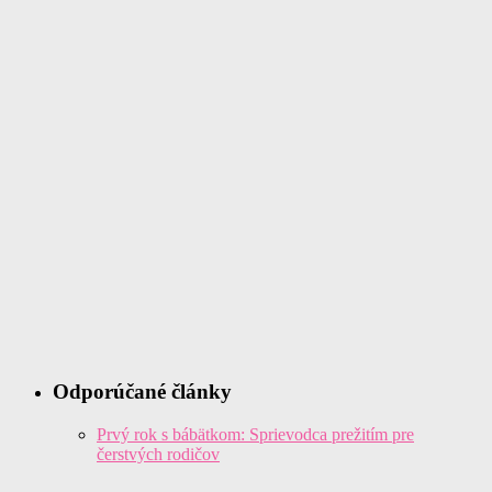
Odporúčané články
Prvý rok s bábätkom: Sprievodca prežitím pre
čerstvých rodičov