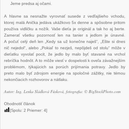
Jeme predsa aj očami.
A hlavne sa nesnažte vyrovnať susede z vedľajšieho vchodu,
ktorej malá Anička jedáva ukážkovo 5x denne a spôsobne pritom
používa vidličku a nožík. Vaše dieťa je originál a tak ho aj berte.
Zamerať všetku pozornosť len na tanier s jedlom je únavné.
A počuť celý deň len „Kedy sa už konečne naješ“, „Ešte si dnes
nič nejedol“, alebo „Pokiaľ to nezješ, nepôjdeš od stolu“ môže v
dieťatku vyvolať pocit, že jedlo by malo byť stavané na vrchol
rebríčka hodnôt. A to môže viesť v dospelosti k oveľa závažnejším
problémom, týkajúcich sa porúch prijímania potravy. Jedlo by
preto malo byť zdrojom energie na spoločné zážitky, nie témou
nekončiacich rozhovorov a nátlaku.
Autor: Ing. Lenka Sládková Fúsková, fotografia: © BigStockPhoto.com
Ohodnotiť článok
[Spolu:
2
Priemer:
4
]