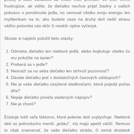
frustrujúce, ak vidíte, že dieťatko nechce prijať žiadny z vašich
pokusov o ponúknutie jedla, no venovať všetku svoju energiu len
myšlienkam na to, ako budete zase na druhý deň riešiť stravu
vášho potomka vás skôr či neskôr úplne vyčerpá.
Skúste si najskôr položiť tieto otázky:
Odmieta dieťatko len niektoré jedlá, alebo bojkotuje všetko čo
mu položíte na tanier?
Preberá sa v jedle?
Nesnaží sa na seba dieťatko len strhnúť pozornosť?
Dávate dieťatku jesť v dostatočných časových odstupoch?
Nie je vaše dieťatko zasýtené sladkosťami, ktoré pojedá počas
dňa?
Nepije dieťatko priveľa sladených nápojov?
Nie je choré?
Existuje totiž veľa faktorov, ktoré jedenie detí ovplyvňuje. Niektoré
deti sú jednoducho menší „jedáci“, iný majú apetít väčší. Nemusí
to však znamenať, že vaše dieťatko stráda, či nemá dostatok