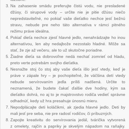
Na zahasenie smädu preferujte čistú vodu, nie presladené
džúsy, či sirupové vody – určite nie je pitie džúsu niečo
nepredstaviteľné, no pokiaľ vaše dieťatko nechce jesť bežnú
stravu, nebude pre neho táto alternatíva v rámci pitného
režimu práve ideálna.
Pokiaľ dieťa nechce zjesť hlavné jedlo, nenahrádzajte ho inou
alternatívou, len aby nedajbože nezostalo hladné. Môže sa
stať, že zje až večeru, ale to už skutočne poriadne.
Žiadne dieťa sa dobrovoľne nedá nechať zomrieť od hladu,
preto verte potrebám svojho dieťatka.
Nesnažte stoj čo stoj aby vaše dieťa išlo jesť vtedy, keď je
práve v zápale hry – je pochopiteľné, že väčšina detí vtedy
nebude servírovaním jedla príliš nadšená. Určite to
neznamená, že budete čakať ďalšie dve hodiny, kým sa
dieťatko dohrá, no aj to je majstrovstvo rodiča vedieť správne
odhadnúť, kedy už hra presahuje únosnú mieru.
Nepodplácajte deti koláčikmi, ak zjedia hlavné jedlo. Deti by
mali jesť pre seba, nie pre radosť rodičov, či príbuzných.
Zapojte kreativitu do servírovania jedál, tvárička vytvorená
z omelety, rajčín a papriky je skvelým nápadom na raňajky.