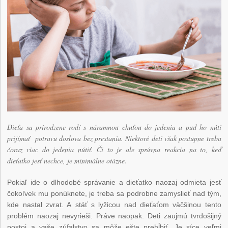
Dieťa sa prirodzene rodí s náramnou chuťou do jedenia a pud ho núti
prijímať potravu doslova bez prestania. Niektoré deti však postupne treba
čoraz viac do jedenia nútiť. Či to je ale správna reakcia na to, keď
dieťatko jesť nechce, je minimálne otázne.
Pokiaľ ide o dlhodobé správanie a dieťatko naozaj odmieta jesť
čokoľvek mu ponúknete, je treba sa podrobne zamyslieť nad tým,
kde nastal zvrat. A stáť s lyžicou nad dieťaťom väčšinou tento
problém naozaj nevyrieši. Práve naopak. Deti zaujmú tvrdošijný
postoj a vaše zúfalstvo sa môže ešte prehĺbiť. Je síce veľmi