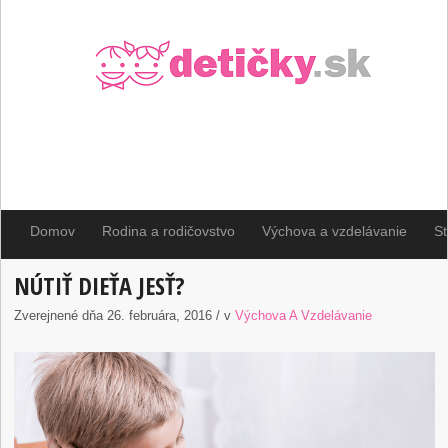
Domov
Rodina a rodičovstvo
Výchova a vzdelávanie
St
NÚTIŤ DIEŤA JESŤ?
Zverejnené dňa 26. februára, 2016 / v
Výchova A Vzdelávanie