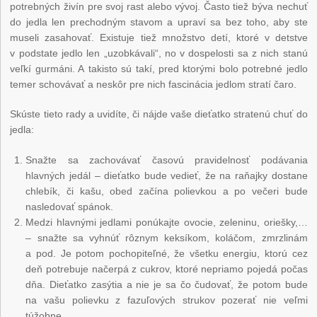
potrebných živín pre svoj rast alebo vývoj. Často tiež býva nechuť
do jedla len prechodným stavom a upraví sa bez toho, aby ste
museli zasahovať. Existuje tiež množstvo detí, ktoré v detstve
v podstate jedlo len „uzobkávali“, no v dospelosti sa z nich stanú
veľkí gurmáni. A takisto sú takí, pred ktorými bolo potrebné jedlo
temer schovávať a neskôr pre nich fascinácia jedlom stratí čaro.
Skúste tieto rady a uvidíte, či nájde vaše dieťatko stratenú chuť do
jedla:
Snažte sa zachovávať časovú pravidelnosť podávania
hlavných jedál – dieťatko bude vedieť, že na raňajky dostane
chlebík, či kašu, obed začína polievkou a po večeri bude
nasledovať spánok.
Medzi hlavnými jedlami ponúkajte ovocie, zeleninu, oriešky,…
– snažte sa vyhnúť rôznym keksíkom, koláčom, zmrzlinám
a pod. Je potom pochopiteľné, že všetku energiu, ktorú cez
deň potrebuje načerpá z cukrov, ktoré nepriamo pojedá počas
dňa. Dieťatko zasýtia a nie je sa čo čudovať, že potom bude
na vašu polievku z fazuľových strukov pozerať nie veľmi
túžobne.