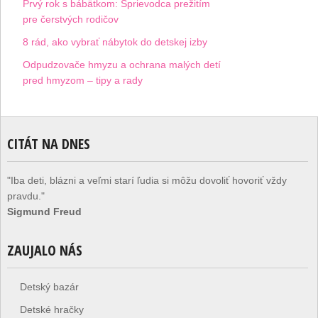
Prvý rok s bábätkom: Sprievodca prežitím
pre čerstvých rodičov
8 rád, ako vybrať nábytok do detskej izby
Odpudzovače hmyzu a ochrana malých detí
pred hmyzom – tipy a rady
CITÁT NA DNES
"Iba deti, blázni a veľmi starí ľudia si môžu dovoliť hovoriť vždy
pravdu."
Sigmund Freud
ZAUJALO NÁS
Detský bazár
Detské hračky